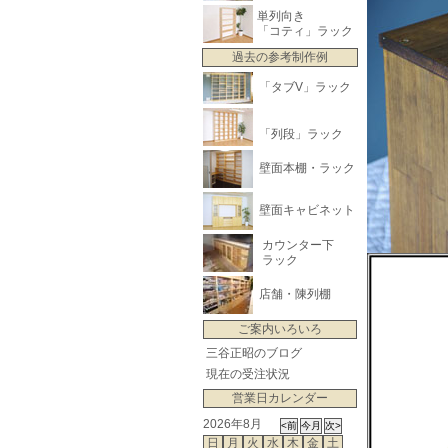
単列向き
「コティ」ラック
過去の参考制作例
「タブV」ラック
「列段」ラック
壁面本棚・ラック
壁面キャビネット
カウンター下
ラック
店舗・陳列棚
ご案内いろいろ
三谷正昭のブログ
現在の受注状況
営業日カレンダー
2026年8月
日
月
火
水
木
金
土