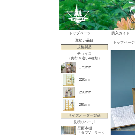
トップページ
購入ガイド
取扱い品目
トップページ
規格製品
チョイス
（奥行き違い4種類）
175mm
220mm
250mm
295mm
サイズオーダー製品
見積りページ
壁面本棚
「タブV」ラック