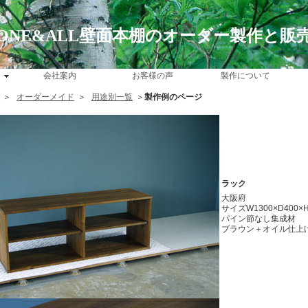
ONE&ALL壁面本棚のオーダー製作と販
会社案内
お客様の声
製作について
＞
オーダーメイド
＞
用途別一覧
＞
製作例のページ
ラック
大阪府
サイズW1300×D400×
パイン節なし集成材
ブラウン＋オイル仕上