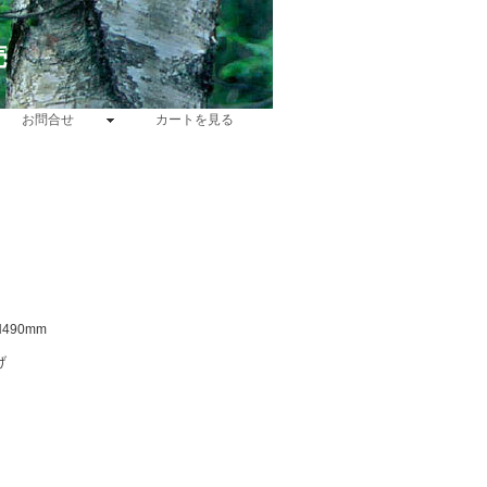
売
お問合せ
カートを見る
H490mm
げ