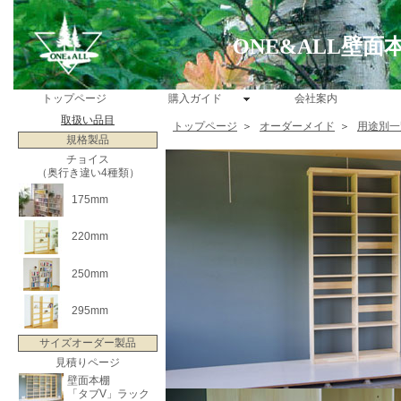
ONE&ALL壁
トップページ
購入ガイド
会社案内
取扱い品目
トップページ
＞
オーダーメイド
＞
用途別一
規格製品
チョイス
（奥行き違い4種類）
175mm
220mm
250mm
295mm
サイズオーダー製品
見積りページ
壁面本棚
「タブV」ラック