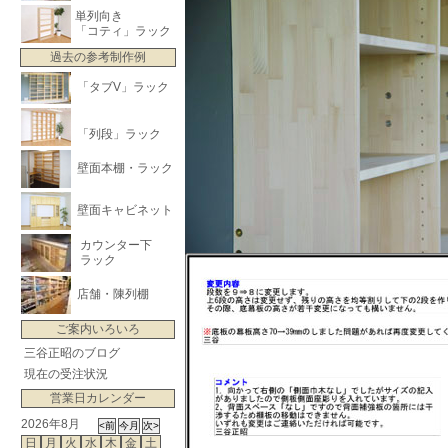
単列向き
「コティ」ラック
過去の参考制作例
「タブV」ラック
「列段」ラック
壁面本棚・ラック
壁面キャビネット
カウンター下
ラック
店舗・陳列棚
ご案内いろいろ
三谷正昭のブログ
現在の受注状況
営業日カレンダー
2026年8月
日
月
火
水
木
金
土