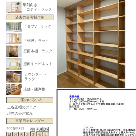
単列向き
「コティ」ラック
過去の参考制作例
「タブV」ラック
「列段」ラック
壁面本棚・ラック
壁面キャビネット
カウンター下
ラック
店舗・陳列棚
ご案内いろいろ
三谷正昭のブログ
現在の受注状況
営業日カレンダー
2026年8月
日
月
火
水
木
金
土