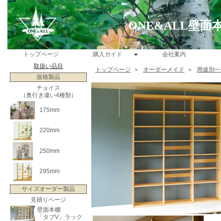
ONE&ALL壁
トップページ
購入ガイド
会社案内
取扱い品目
トップページ
＞
オーダーメイド
＞
用途別一
規格製品
チョイス
（奥行き違い4種類）
175mm
220mm
250mm
295mm
サイズオーダー製品
見積りページ
壁面本棚
「タブV」ラック