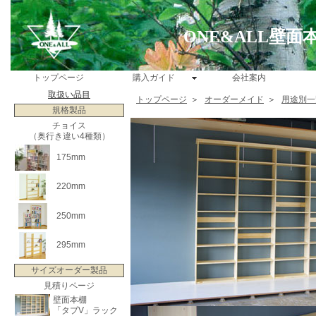
ONE&ALL壁
トップページ
購入ガイド
会社案内
取扱い品目
トップページ
＞
オーダーメイド
＞
用途別一
規格製品
チョイス
（奥行き違い4種類）
175mm
220mm
250mm
295mm
サイズオーダー製品
見積りページ
壁面本棚
「タブV」ラック