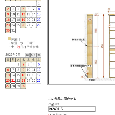
1
2
3
4
5
6
7
8
9
10
11
12
13
14
15
16
17
18
19
20
21
22
23
24
25
26
27
28
29
30
31
休業日
・毎週・水・日曜日
・
土
、
祝
日は平常営業
2026年9月
日
月
火
水
木
金
土
1
2
3
4
5
6
7
8
9
10
11
12
13
14
15
16
17
18
19
20
21
22
23
24
25
26
27
28
29
30
この作品に問合せる
作品NO