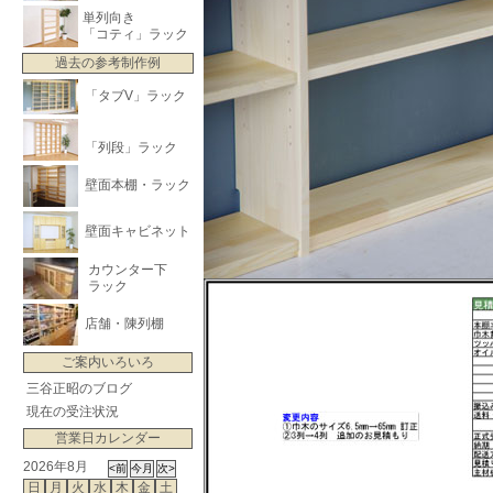
単列向き
「コティ」ラック
過去の参考制作例
「タブV」ラック
「列段」ラック
壁面本棚・ラック
壁面キャビネット
カウンター下
ラック
店舗・陳列棚
ご案内いろいろ
三谷正昭のブログ
現在の受注状況
営業日カレンダー
2026年8月
日
月
火
水
木
金
土