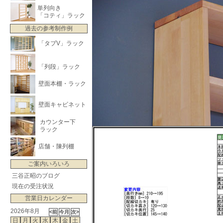
単列向き
「コティ」ラック
過去の参考制作例
「タブV」ラック
「列段」ラック
壁面本棚・ラック
壁面キャビネット
カウンター下
ラック
店舗・陳列棚
ご案内いろいろ
三谷正昭のブログ
現在の受注状況
営業日カレンダー
2026年8月
日
月
火
水
木
金
土