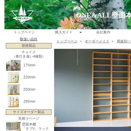
ONE&ALL壁
トップページ
購入ガイド
会社案内
取扱い品目
トップページ
＞
オーダーメイド
＞
用途別一
規格製品
チョイス
（奥行き違い4種類）
175mm
220mm
250mm
295mm
サイズオーダー製品
見積りページ
壁面本棚
「タブV」ラック