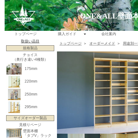
ONE&ALL壁
トップページ
購入ガイド
会社案内
取扱い品目
トップページ
＞
オーダーメイド
＞
用途別一
規格製品
チョイス
（奥行き違い4種類）
175mm
220mm
250mm
295mm
サイズオーダー製品
見積りページ
壁面本棚
「タブV」ラック