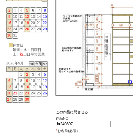
1
2
3
4
5
6
7
8
9
10
11
12
13
14
15
16
17
18
19
20
21
22
23
24
25
26
27
28
29
30
31
休業日
・毎週・水・日曜日
・
土
、
祝
日は平常営業
2026年9月
日
月
火
水
木
金
土
1
2
3
4
5
6
7
8
9
10
11
12
13
14
15
16
17
18
19
20
21
22
23
24
25
26
27
28
29
30
この作品に問合せる
作品NO
*
お名前(必須）