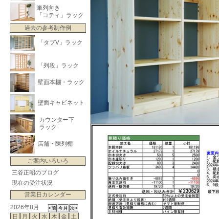
単列向き
「コティ」ラック
過去の参考制作例
「タブV」ラック
「列段」ラック
壁面本棚・ラック
壁面キャビネット
カウンター下
ラック
店舗・陳列棚
ご案内いろいろ
三谷正昭のブログ
現在の受注状況
営業日カレンダー
2026年8月
日
月
火
水
木
金
土