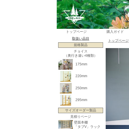
トップページ
購入ガイド
取扱い品目
トップページ
規格製品
チョイス
（奥行き違い4種類）
175mm
220mm
250mm
295mm
サイズオーダー製品
見積りページ
壁面本棚
「タブV」ラック