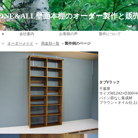
ONE&ALL壁面本棚のオーダー製作と販
会社案内
お客様の声
製作について
＞
オーダーメイド
＞
用途別一覧
＞
製作例のページ
タブVラック
千葉県
サイズW1242×D300×H
パイン節なし集成材
ブラウン＋オイル仕上