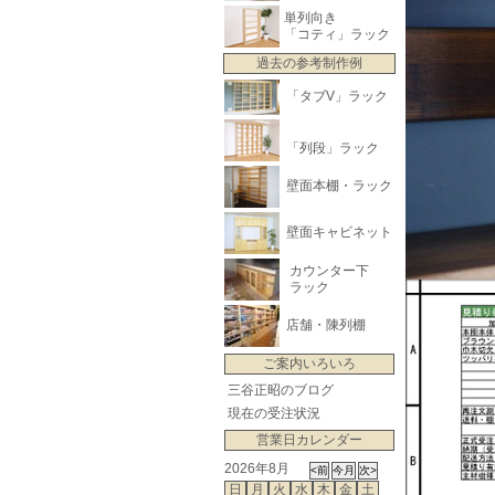
単列向き
「コティ」ラック
過去の参考制作例
「タブV」ラック
「列段」ラック
壁面本棚・ラック
壁面キャビネット
カウンター下
ラック
店舗・陳列棚
ご案内いろいろ
三谷正昭のブログ
現在の受注状況
営業日カレンダー
2026年8月
日
月
火
水
木
金
土