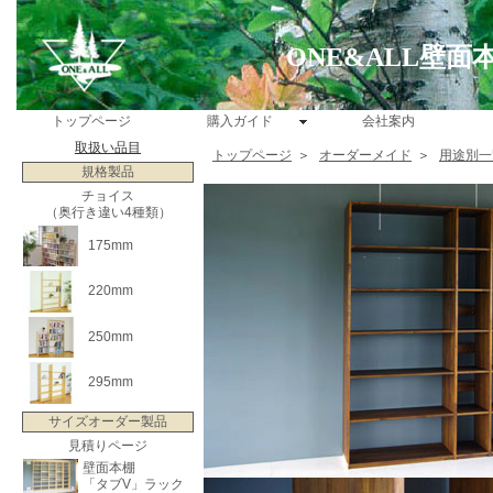
ONE&ALL壁
トップページ
購入ガイド
会社案内
取扱い品目
トップページ
＞
オーダーメイド
＞
用途別一
規格製品
チョイス
（奥行き違い4種類）
175mm
220mm
250mm
295mm
サイズオーダー製品
見積りページ
壁面本棚
「タブV」ラック