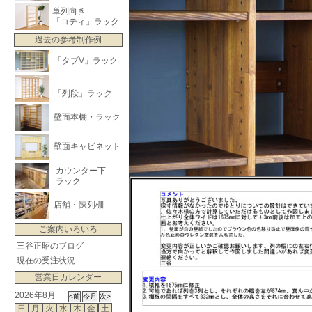
単列向き
「コティ」ラック
過去の参考制作例
「タブV」ラック
「列段」ラック
壁面本棚・ラック
壁面キャビネット
カウンター下
ラック
店舗・陳列棚
ご案内いろいろ
三谷正昭のブログ
現在の受注状況
営業日カレンダー
2026年8月
日
月
火
水
木
金
土