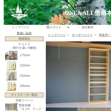
ONE&ALL壁
トップページ
購入ガイド
会社案内
取扱い品目
トップページ
＞
オーダーメイド
＞
用途別一
規格製品
チョイス
（奥行き違い4種類）
175mm
220mm
250mm
295mm
サイズオーダー製品
見積りページ
壁面本棚
「タブV」ラック