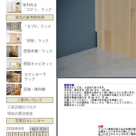
単列向き
「コティ」ラック
過去の参考制作例
「タブV」ラック
「列段」ラック
壁面本棚・ラック
壁面キャビネット
カウンター下
ラック
店舗・陳列棚
ご案内いろいろ
三谷正昭のブログ
現在の受注状況
営業日カレンダー
2026年8月
日
月
火
水
木
金
土