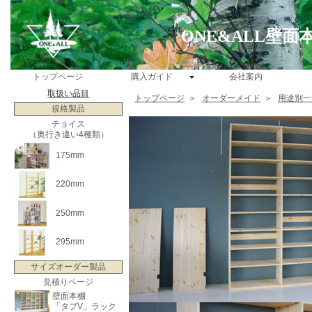
ONE&ALL壁
トップページ
購入ガイド
会社案内
取扱い品目
トップページ
＞
オーダーメイド
＞
用途別一
規格製品
チョイス
（奥行き違い4種類）
175mm
220mm
250mm
295mm
サイズオーダー製品
見積りページ
壁面本棚
「タブV」ラック