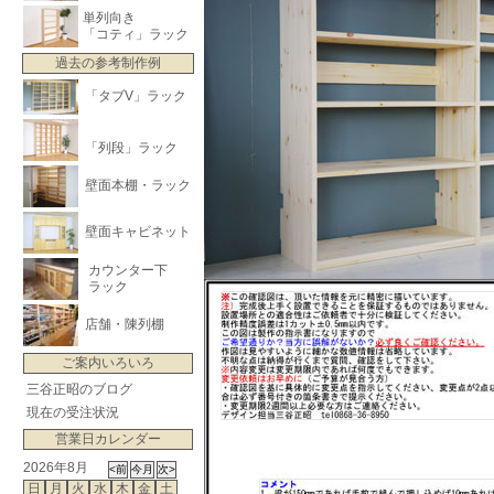
単列向き
「コティ」ラック
過去の参考制作例
「タブV」ラック
「列段」ラック
壁面本棚・ラック
壁面キャビネット
カウンター下
ラック
店舗・陳列棚
ご案内いろいろ
三谷正昭のブログ
現在の受注状況
営業日カレンダー
2026年8月
日
月
火
水
木
金
土