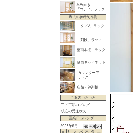
単列向き
「コティ」ラック
過去の参考制作例
「タブV」ラック
「列段」ラック
壁面本棚・ラック
壁面キャビネット
カウンター下
ラック
店舗・陳列棚
ご案内いろいろ
三谷正昭のブログ
現在の受注状況
営業日カレンダー
2026年8月
日
月
火
水
木
金
土