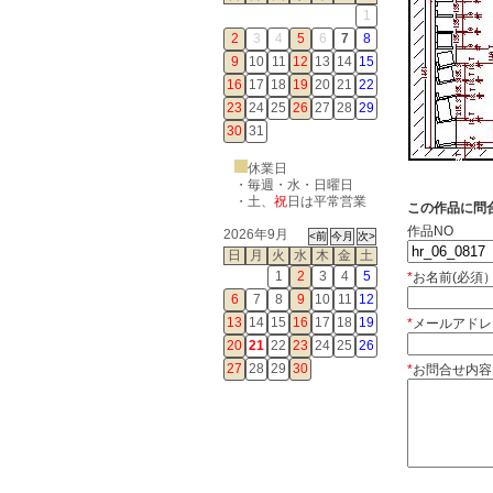
1
2
3
4
5
6
7
8
9
10
11
12
13
14
15
16
17
18
19
20
21
22
23
24
25
26
27
28
29
30
31
休業日
・毎週・水・日曜日
・
土
、
祝
日は平常営業
この作品に問
作品NO
2026年9月
日
月
火
水
木
金
土
1
2
3
4
5
*
お名前(必須
6
7
8
9
10
11
12
13
14
15
16
17
18
19
*
メールアドレ
20
21
22
23
24
25
26
27
28
29
30
*
お問合せ内容