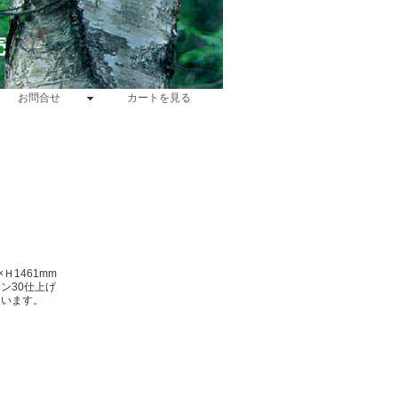
売
お問合せ
カートを見る
×Ｈ1461mm
ン30仕上げ
ています。