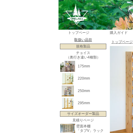
トップページ
購入ガイド
取扱い品目
トップページ
規格製品
チョイス
（奥行き違い4種類）
175mm
220mm
250mm
295mm
サイズオーダー製品
見積りページ
壁面本棚
「タブV」ラック