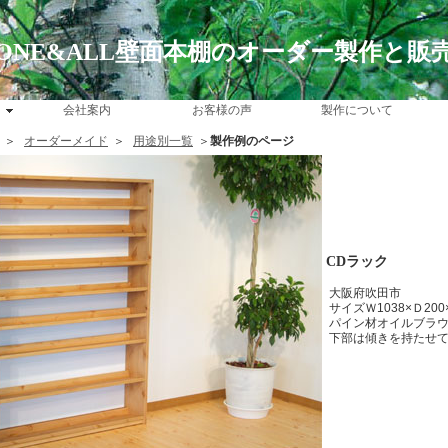
ONE&ALL壁面本棚のオーダー製作と販
会社案内
お客様の声
製作について
＞
オーダーメイド
＞
用途別一覧
＞
製作例のページ
CDラック
大阪府吹田市
サイズＷ1038×Ｄ200
パイン材オイルブラウ
下部は傾きを持たせ