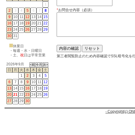
1
*
お問合せ内容（必須）
2
3
4
5
6
7
8
9
10
11
12
13
14
15
16
17
18
19
20
21
22
23
24
25
26
27
28
29
30
31
休業日
・毎週・水・日曜日
・
土
、
祝
日は平常営業
第三者閲覧防止のため内容確認でSSL暗号化を
2026年9月
日
月
火
水
木
金
土
1
2
3
4
5
6
7
8
9
10
11
12
13
14
15
16
17
18
19
20
21
22
23
24
25
26
27
28
29
30
- Copyright(c) ON