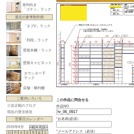
単列向き
「コティ」ラック
過去の参考制作例
「タブV」ラック
「列段」ラック
壁面本棚・ラック
壁面キャビネット
カウンター下
ラック
店舗・陳列棚
ご案内いろいろ
この作品に問合せる
三谷正昭のブログ
作品NO
現在の受注状況
*
お名前(必須）
営業日カレンダー
2026年8月
*
メールアドレス（必須）
日
月
火
水
木
金
土