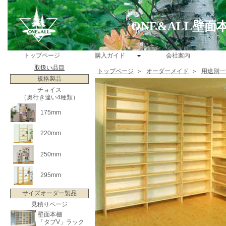
ONE&ALL壁
トップページ
購入ガイド
会社案内
取扱い品目
トップページ
＞
オーダーメイド
＞
用途別一
規格製品
チョイス
（奥行き違い4種類）
175mm
220mm
250mm
295mm
サイズオーダー製品
見積りページ
壁面本棚
「タブV」ラック