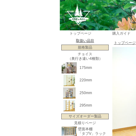
トップページ
購入ガイド
取扱い品目
トップページ
規格製品
チョイス
（奥行き違い4種類）
175mm
220mm
250mm
295mm
サイズオーダー製品
見積りページ
壁面本棚
「タブV」ラック