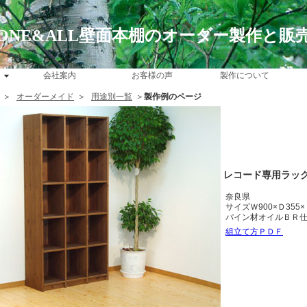
ONE&ALL壁面本棚のオーダー製作と販
会社案内
お客様の声
製作について
＞
オーダーメイド
＞
用途別一覧
＞
製作例のページ
レコード専用ラッ
奈良県
サイズＷ900×Ｄ355×
パイン材オイルＢＲ
組立て方ＰＤＦ