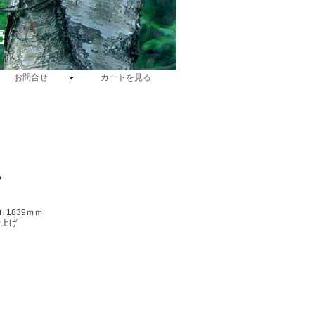
売
お問合せ
カートを見る
ク
Ｈ1839ｍｍ
仕上げ