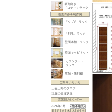
単列向き
「コティ」ラック
過去の参考制作例
「タブV」ラック
「列段」ラック
壁面本棚・ラック
壁面キャビネット
カウンター下
ラック
店舗・陳列棚
ご案内いろいろ
三谷正昭のブログ
現在の受注状況
営業日カレンダー
2026年8月
日
月
火
水
木
金
土