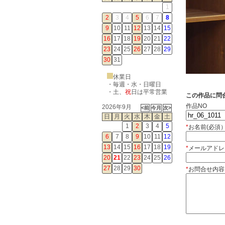
1
2
3
4
5
6
7
8
9
10
11
12
13
14
15
16
17
18
19
20
21
22
23
24
25
26
27
28
29
30
31
休業日
・毎週・水・日曜日
・
土
、
祝
日は平常営業
この作品に問
作品NO
2026年9月
日
月
火
水
木
金
土
1
2
3
4
5
*
お名前(必須
6
7
8
9
10
11
12
13
14
15
16
17
18
19
*
メールアドレ
20
21
22
23
24
25
26
27
28
29
30
*
お問合せ内容