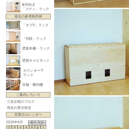
単列向き
「コティ」ラック
過去の参考制作例
「タブV」ラック
「列段」ラック
壁面本棚・ラック
壁面キャビネット
カウンター下
ラック
店舗・陳列棚
ご案内いろいろ
三谷正昭のブログ
現在の受注状況
営業日カレンダー
2026年8月
日
月
火
水
木
金
土