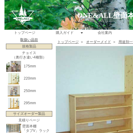
ONE&ALL壁
トップページ
購入ガイド
会社案内
取扱い品目
トップページ
＞
オーダーメイド
＞
用途別一
規格製品
チョイス
（奥行き違い4種類）
175mm
220mm
250mm
295mm
サイズオーダー製品
見積りページ
壁面本棚
「タブV」ラック