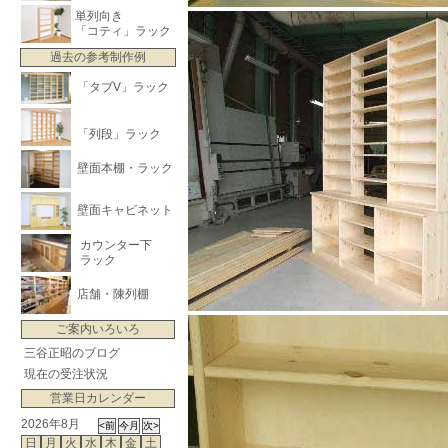
単列向き
「コティ」ラック
過去の参考制作例
「タブV」ラック
「列段」ラック
壁面本棚・ラック
壁面キャビネット
カウンター下
ラック
店舗・陳列棚
ご案内いろいろ
三谷正昭のブログ
現在の受注状況
営業日カレンダー
2026年8月
日
月
火
水
木
金
土