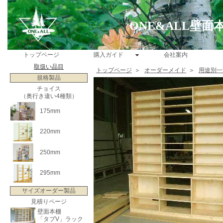
ONE&ALL壁
トップページ
購入ガイド
会社案内
取扱い品目
トップページ
＞
オーダーメイド
＞
用途別一
規格製品
チョイス
（奥行き違い4種類）
175mm
220mm
250mm
295mm
サイズオーダー製品
見積りページ
壁面本棚
「タブV」ラック