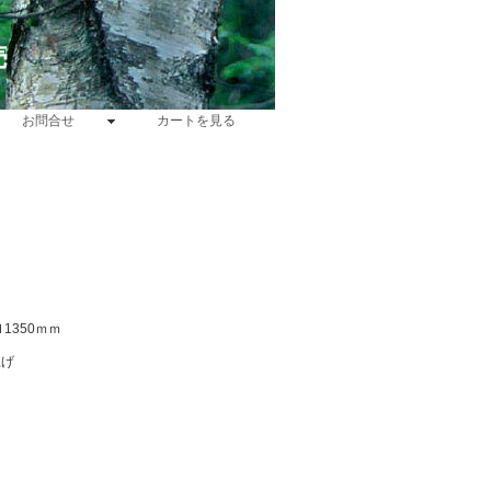
売
お問合せ
カートを見る
！
Ｈ1350ｍｍ
上げ