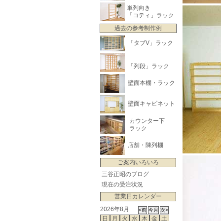
単列向き
「コティ」ラック
過去の参考制作例
「タブV」ラック
「列段」ラック
壁面本棚・ラック
壁面キャビネット
カウンター下
ラック
店舗・陳列棚
ご案内いろいろ
三谷正昭のブログ
現在の受注状況
営業日カレンダー
2026年8月
日
月
火
水
木
金
土