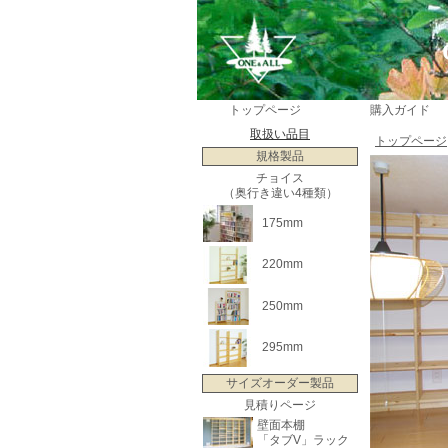
トップページ
購入ガイド
取扱い品目
トップページ
規格製品
チョイス
（奥行き違い4種類）
175mm
220mm
250mm
295mm
サイズオーダー製品
見積りページ
壁面本棚
「タブV」ラック