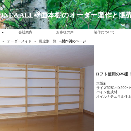
ONE&ALL壁面本棚のオーダー製作と販
会社案内
お客様の声
製作について
＞
オーダーメイド
＞
用途別一覧
＞
製作例のページ
ロフト使用の本棚
大阪府
サイズ5281×Ｄ200×
パイン集成材
オイルナチュラル仕