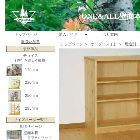
ONE&ALL壁
トップページ
購入ガイド
会社案内
取扱い品目
トップページ
＞
オーダーメイド
＞
用途別一
規格製品
チョイス
（奥行き違い4種類）
175mm
220mm
250mm
295mm
サイズオーダー製品
見積りページ
壁面本棚
「タブV」ラック