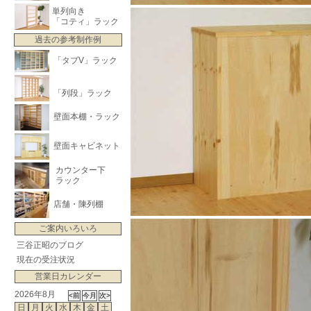
単列向き
「コティ」ラック
過去の参考制作例
「タブV」ラック
「列段」ラック
壁面本棚・ラック
壁面キャビネット
カウンター下
ラック
店舗・陳列棚
ご案内いろいろ
三谷正昭のブログ
現在の受注状況
営業日カレンダー
2026年8月
日
月
火
水
木
金
土