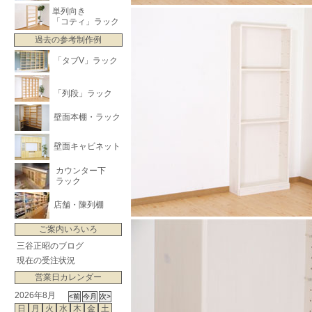
単列向き
「コティ」ラック
過去の参考制作例
「タブV」ラック
「列段」ラック
壁面本棚・ラック
壁面キャビネット
カウンター下
ラック
店舗・陳列棚
ご案内いろいろ
三谷正昭のブログ
現在の受注状況
営業日カレンダー
2026年8月
日
月
火
水
木
金
土