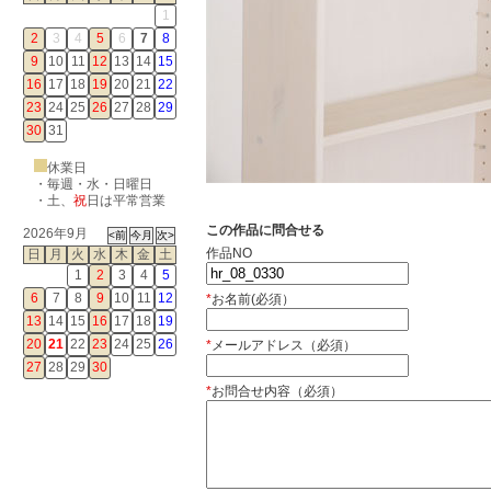
1
2
3
4
5
6
7
8
9
10
11
12
13
14
15
16
17
18
19
20
21
22
23
24
25
26
27
28
29
30
31
休業日
・毎週・水・日曜日
・
土
、
祝
日は平常営業
この作品に問合せる
2026年9月
作品NO
日
月
火
水
木
金
土
1
2
3
4
5
6
7
8
9
10
11
12
*
お名前(必須）
13
14
15
16
17
18
19
20
21
22
23
24
25
26
*
メールアドレス（必須）
27
28
29
30
*
お問合せ内容（必須）