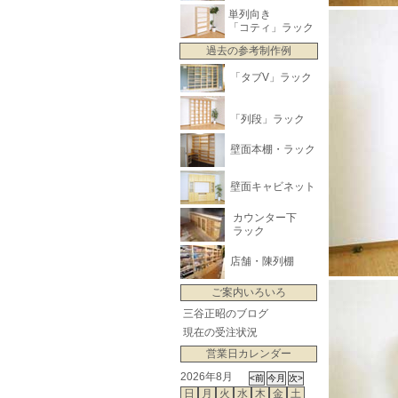
単列向き
「コティ」ラック
過去の参考制作例
「タブV」ラック
「列段」ラック
壁面本棚・ラック
壁面キャビネット
カウンター下
ラック
店舗・陳列棚
ご案内いろいろ
三谷正昭のブログ
現在の受注状況
営業日カレンダー
2026年8月
日
月
火
水
木
金
土