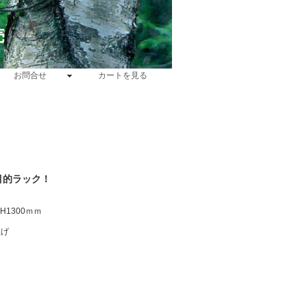
売
お問合せ
カートを見る
目的ラック！
×H1300ｍｍ
上げ