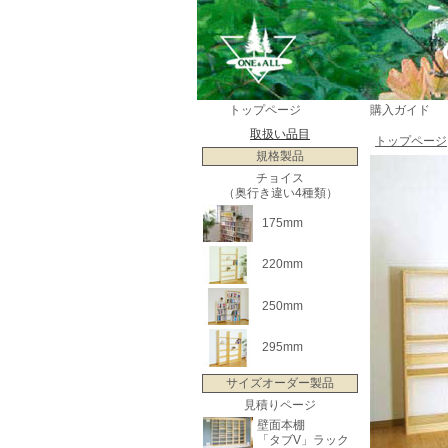
トップページ
購入ガイド
取扱い品目
トップページ
規格製品
チョイス
（奥行き違い4種類）
175mm
220mm
250mm
295mm
サイズオーダー製品
見積りページ
壁面本棚
「タブV」ラック