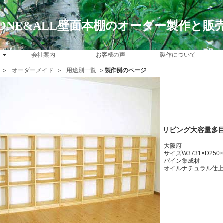
ONE&ALL壁面本棚のオーダー製作と販
会社案内
お客様の声
製作について
＞
オーダーメイド
＞
用途別一覧
＞
製作例のページ
リビング大容量多
大阪府
サイズW3731×D250
パイン集成材
オイルナチュラル仕