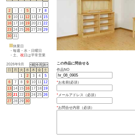
1
2
3
4
5
6
7
8
9
10
11
12
13
14
15
16
17
18
19
20
21
22
23
24
25
26
27
28
29
30
31
休業日
・毎週・水・日曜日
・
土
、
祝
日は平常営業
この作品に問合せる
2026年9月
作品NO
日
月
火
水
木
金
土
1
2
3
4
5
6
7
8
9
10
11
12
*
お名前(必須）
13
14
15
16
17
18
19
20
21
22
23
24
25
26
*
メールアドレス（必須）
27
28
29
30
*
お問合せ内容（必須）