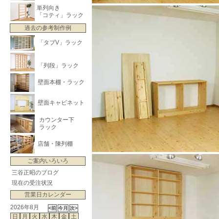
単列向き
「コティ」ラック
過去の参考制作例
「タブV」ラック
「列段」ラック
壁面本棚・ラック
壁面キャビネット
カウンター下
ラック
店舗・陳列棚
ご案内いろいろ
三谷正昭のブログ
現在の受注状況
営業日カレンダー
2026年8月
日
月
火
水
木
金
土