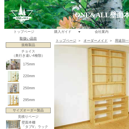
ONE&ALL壁
トップページ
購入ガイド
会社案内
取扱い品目
トップページ
＞
オーダーメイド
＞
用途別一
規格製品
チョイス
（奥行き違い4種類）
175mm
220mm
250mm
295mm
サイズオーダー製品
見積りページ
壁面本棚
「タブV」ラック