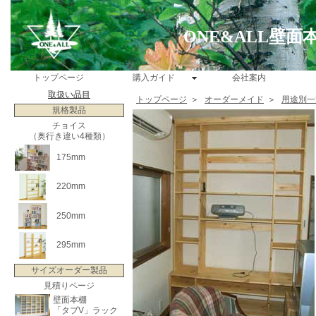
ONE&ALL壁
トップページ
購入ガイド
会社案内
取扱い品目
トップページ
＞
オーダーメイド
＞
用途別一
規格製品
チョイス
（奥行き違い4種類）
175mm
220mm
250mm
295mm
サイズオーダー製品
見積りページ
壁面本棚
「タブV」ラック