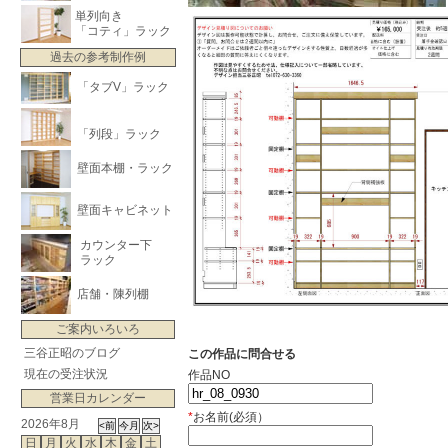
単列向き
「コティ」ラック
過去の参考制作例
「タブV」ラック
「列段」ラック
壁面本棚・ラック
壁面キャビネット
カウンター下
ラック
店舗・陳列棚
ご案内いろいろ
三谷正昭のブログ
この作品に問合せる
現在の受注状況
作品NO
営業日カレンダー
*
お名前(必須）
2026年8月
日
月
火
水
木
金
土