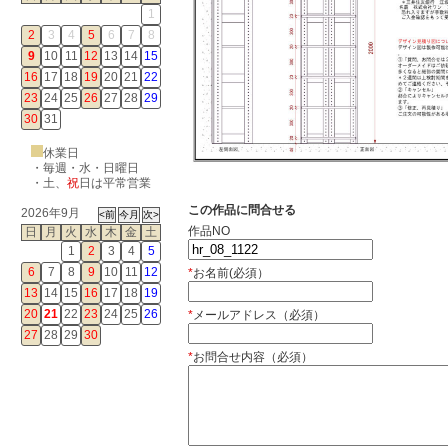
1
2
3
4
5
6
7
8
9
10
11
12
13
14
15
16
17
18
19
20
21
22
23
24
25
26
27
28
29
30
31
休業日
・毎週・水・日曜日
・
土
、
祝
日は平常営業
この作品に問合せる
2026年9月
作品NO
日
月
火
水
木
金
土
1
2
3
4
5
6
7
8
9
10
11
12
*
お名前(必須）
13
14
15
16
17
18
19
20
21
22
23
24
25
26
*
メールアドレス（必須）
27
28
29
30
*
お問合せ内容（必須）