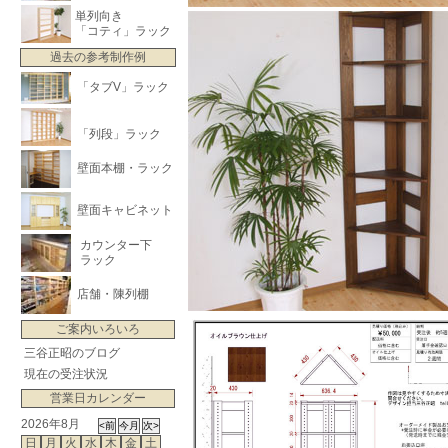
単列向き
「コティ」ラック
過去の参考制作例
「タブV」ラック
「列段」ラック
壁面本棚・ラック
壁面キャビネット
カウンター下
ラック
店舗・陳列棚
ご案内いろいろ
三谷正昭のブログ
現在の受注状況
営業日カレンダー
2026年8月
日
月
火
水
木
金
土