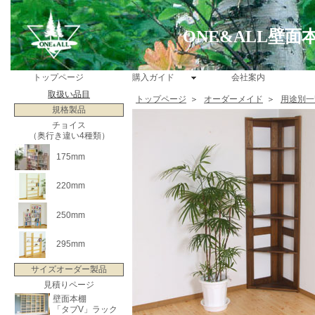
ONE&ALL壁
トップページ
購入ガイド
会社案内
取扱い品目
トップページ
＞
オーダーメイド
＞
用途別一
規格製品
チョイス
（奥行き違い4種類）
175mm
220mm
250mm
295mm
サイズオーダー製品
見積りページ
壁面本棚
「タブV」ラック