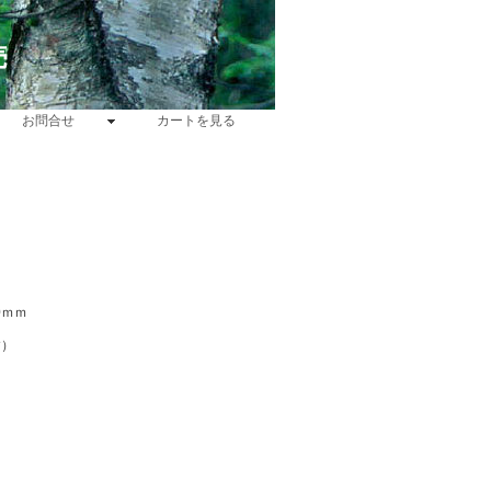
売
お問合せ
カートを見る
0ｍｍ
す）