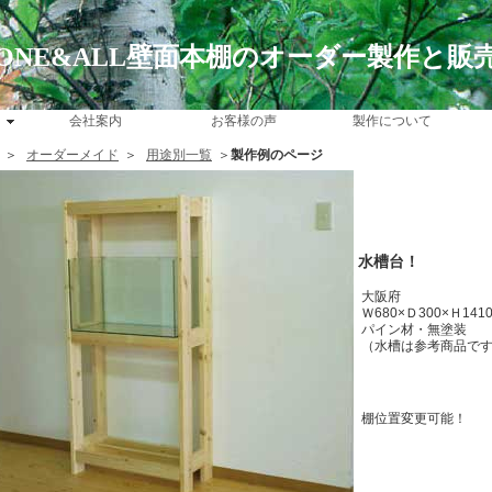
ONE&ALL壁面本棚のオーダー製作と販
会社案内
お客様の声
製作について
＞
オーダーメイド
＞
用途別一覧
＞
製作例のページ
水槽台！
大阪府
Ｗ680×Ｄ300×Ｈ141
パイン材・無塗装
（水槽は参考商品で
棚位置変更可能！