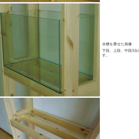
水槽を乗せた画像
下段、上段、中段3台
す。