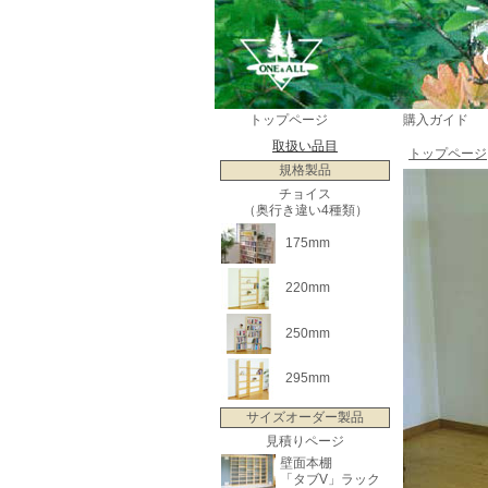
トップページ
購入ガイド
取扱い品目
トップページ
規格製品
チョイス
（奥行き違い4種類）
175mm
220mm
250mm
295mm
サイズオーダー製品
見積りページ
壁面本棚
「タブV」ラック