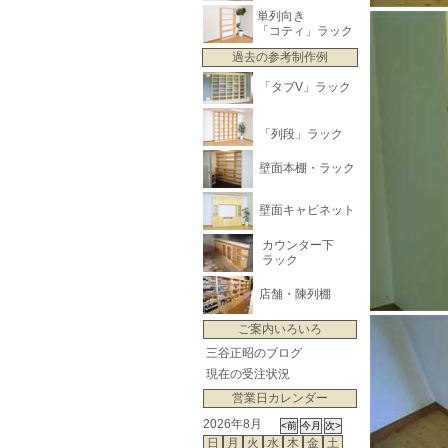
単列向き
「コティ」ラック
過去の参考制作例
「タブV」ラック
「列段」ラック
壁面本棚・ラック
壁面キャビネット
カウンター下
ラック
店舗・陳列棚
ご案内いろいろ
三谷正昭のブログ
現在の受注状況
営業日カレンダー
2026年8月
日
月
火
水
木
金
土