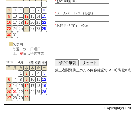
*
お名前(必須）
1
2
3
4
5
6
7
8
*
メールアドレス（必須）
9
10
11
12
13
14
15
16
17
18
19
20
21
22
*
お問合せ内容（必須）
23
24
25
26
27
28
29
30
31
休業日
・毎週・水・日曜日
・
土
、
祝
日は平常営業
2026年9月
日
月
火
水
木
金
土
第三者閲覧防止のため内容確認でSSL暗号化を
1
2
3
4
5
6
7
8
9
10
11
12
13
14
15
16
17
18
19
20
21
22
23
24
25
26
27
28
29
30
- Copyright(c) ON