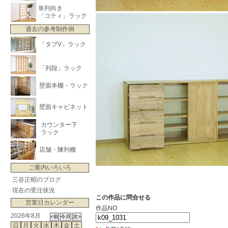
単列向き
「コティ」ラック
過去の参考制作例
「タブV」ラック
「列段」ラック
壁面本棚・ラック
壁面キャビネット
カウンター下
ラック
店舗・陳列棚
ご案内いろいろ
三谷正昭のブログ
現在の受注状況
この作品に問合せる
営業日カレンダー
作品NO
2026年8月
日
月
火
水
木
金
土