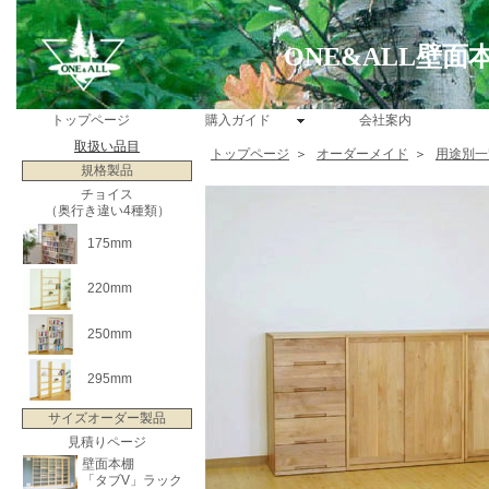
ONE&ALL壁
トップページ
購入ガイド
会社案内
取扱い品目
トップページ
＞
オーダーメイド
＞
用途別一
規格製品
チョイス
（奥行き違い4種類）
175mm
220mm
250mm
295mm
サイズオーダー製品
見積りページ
壁面本棚
「タブV」ラック