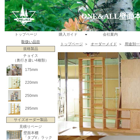
ONE&ALL壁
トップページ
購入ガイド
会社案内
取扱い品目
トップページ
＞
オーダーメイド
＞
用途別一
規格製品
チョイス
（奥行き違い4種類）
175mm
220mm
250mm
295mm
サイズオーダー製品
見積りページ
壁面本棚
「タブV」ラック