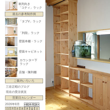
単列向き
「コティ」ラック
過去の参考制作例
「タブV」ラック
「列段」ラック
壁面本棚・ラック
壁面キャビネット
カウンター下
ラック
店舗・陳列棚
ご案内いろいろ
三谷正昭のブログ
現在の受注状況
営業日カレンダー
2026年8月
日
月
火
水
木
金
土