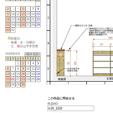
1
2
3
4
5
6
7
8
9
10
11
12
13
14
15
16
17
18
19
20
21
22
23
24
25
26
27
28
29
30
31
休業日
・毎週・水・日曜日
・
土
、
祝
日は平常営業
2026年9月
日
月
火
水
木
金
土
1
2
3
4
5
6
7
8
9
10
11
12
13
14
15
16
17
18
19
20
21
22
23
24
25
26
27
28
29
30
この作品に問合せる
作品NO