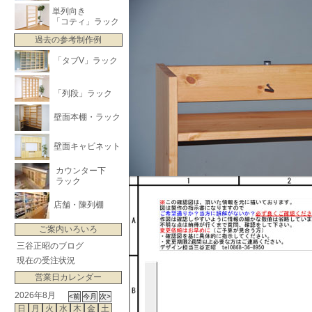
単列向き
「コティ」ラック
過去の参考制作例
「タブV」ラック
「列段」ラック
壁面本棚・ラック
壁面キャビネット
カウンター下
ラック
店舗・陳列棚
ご案内いろいろ
三谷正昭のブログ
現在の受注状況
営業日カレンダー
2026年8月
日
月
火
水
木
金
土