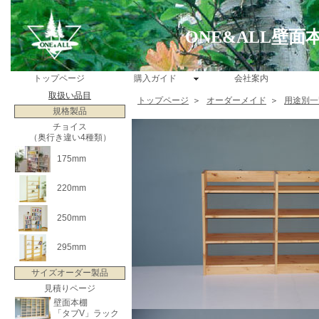
ONE&ALL壁
トップページ
購入ガイド
会社案内
取扱い品目
トップページ
＞
オーダーメイド
＞
用途別一
規格製品
チョイス
（奥行き違い4種類）
175mm
220mm
250mm
295mm
サイズオーダー製品
見積りページ
壁面本棚
「タブV」ラック