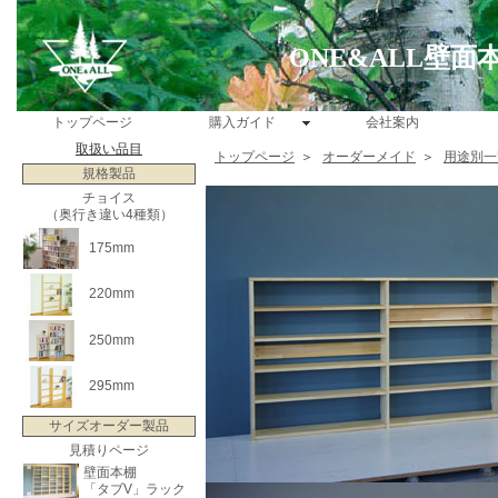
ONE&ALL壁
トップページ
購入ガイド
会社案内
取扱い品目
トップページ
＞
オーダーメイド
＞
用途別一
規格製品
チョイス
（奥行き違い4種類）
175mm
220mm
250mm
295mm
サイズオーダー製品
見積りページ
壁面本棚
「タブV」ラック