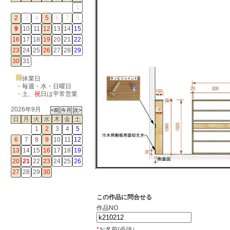
1
2
3
4
5
6
7
8
9
10
11
12
13
14
15
16
17
18
19
20
21
22
23
24
25
26
27
28
29
30
31
休業日
・毎週・水・日曜日
・
土
、
祝
日は平常営業
2026年9月
日
月
火
水
木
金
土
1
2
3
4
5
6
7
8
9
10
11
12
13
14
15
16
17
18
19
20
21
22
23
24
25
26
27
28
29
30
この作品に問合せる
作品NO
*
お名前(必須）