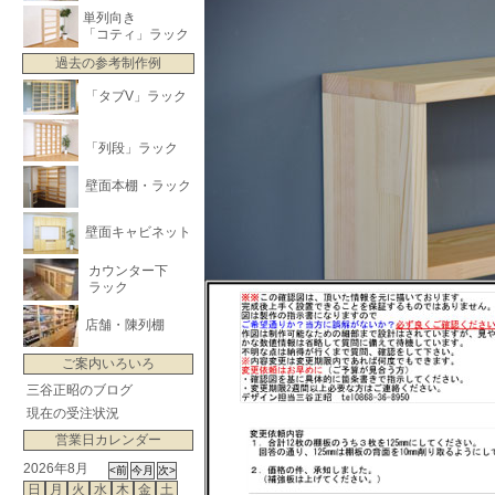
単列向き
「コティ」ラック
過去の参考制作例
「タブV」ラック
「列段」ラック
壁面本棚・ラック
壁面キャビネット
カウンター下
ラック
店舗・陳列棚
ご案内いろいろ
三谷正昭のブログ
現在の受注状況
営業日カレンダー
2026年8月
日
月
火
水
木
金
土