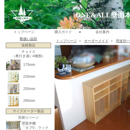
ONE&ALL壁
トップページ
購入ガイド
会社案内
取扱い品目
トップページ
＞
オーダーメイド
＞
用途別一
規格製品
チョイス
（奥行き違い4種類）
175mm
220mm
250mm
295mm
サイズオーダー製品
見積りページ
壁面本棚
「タブV」ラック