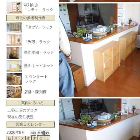
単列向き
「コティ」ラック
過去の参考制作例
「タブV」ラック
「列段」ラック
壁面本棚・ラック
壁面キャビネット
カウンター下
ラック
店舗・陳列棚
ご案内いろいろ
三谷正昭のブログ
現在の受注状況
営業日カレンダー
2026年8月
日
月
火
水
木
金
土