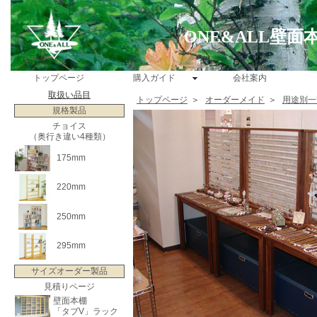
ONE&ALL壁
トップページ
購入ガイド
会社案内
取扱い品目
トップページ
＞
オーダーメイド
＞
用途別一
規格製品
チョイス
（奥行き違い4種類）
175mm
220mm
250mm
295mm
サイズオーダー製品
見積りページ
壁面本棚
「タブV」ラック