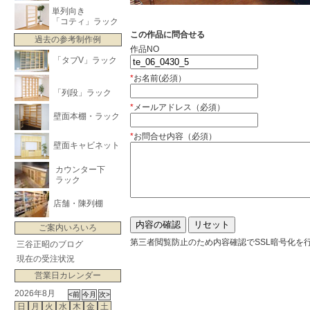
単列向き
「コティ」ラック
この作品に問合せる
過去の参考制作例
作品NO
「タブV」ラック
*
お名前(必須）
「列段」ラック
*
メールアドレス（必須）
壁面本棚・ラック
*
お問合せ内容（必須）
壁面キャビネット
カウンター下
ラック
店舗・陳列棚
ご案内いろいろ
第三者閲覧防止のため内容確認でSSL暗号化を
三谷正昭のブログ
現在の受注状況
営業日カレンダー
2026年8月
日
月
火
水
木
金
土