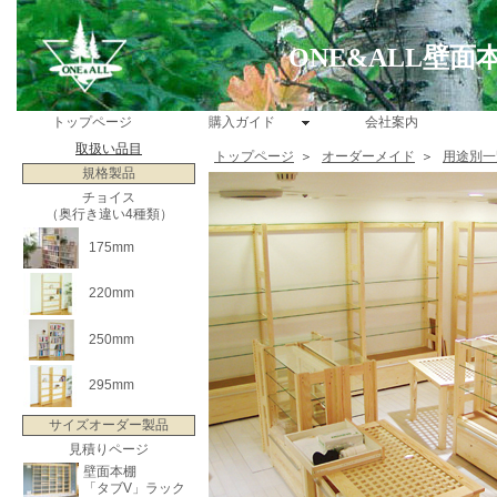
ONE&ALL壁
トップページ
購入ガイド
会社案内
取扱い品目
トップページ
＞
オーダーメイド
＞
用途別一
規格製品
チョイス
（奥行き違い4種類）
175mm
220mm
250mm
295mm
サイズオーダー製品
見積りページ
壁面本棚
「タブV」ラック