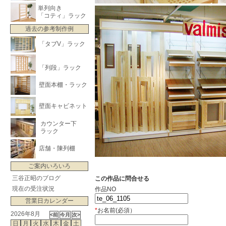
単列向き
「コティ」ラック
過去の参考制作例
「タブV」ラック
「列段」ラック
壁面本棚・ラック
壁面キャビネット
カウンター下
ラック
店舗・陳列棚
ご案内いろいろ
三谷正昭のブログ
この作品に問合せる
現在の受注状況
作品NO
営業日カレンダー
*
お名前(必須）
2026年8月
日
月
火
水
木
金
土