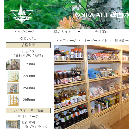
ONE&ALL壁
トップページ
購入ガイド
会社案内
取扱い品目
トップページ
＞
オーダーメイド
＞
用途別一
規格製品
チョイス
（奥行き違い4種類）
175mm
220mm
250mm
295mm
サイズオーダー製品
見積りページ
壁面本棚
「タブV」ラック