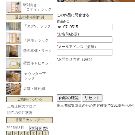
単列向き
「コティ」ラック
この作品に問合せる
過去の参考制作例
作品NO
「タブV」ラック
*
お名前(必須）
「列段」ラック
*
メールアドレス（必須）
壁面本棚・ラック
*
お問合せ内容（必須）
壁面キャビネット
カウンター下
ラック
店舗・陳列棚
ご案内いろいろ
第三者閲覧防止のため内容確認でSSL暗号化を
三谷正昭のブログ
現在の受注状況
営業日カレンダー
2026年8月
日
月
火
水
木
金
土