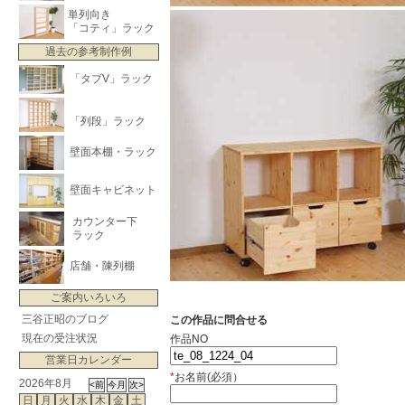
単列向き
「コティ」ラック
過去の参考制作例
「タブV」ラック
「列段」ラック
壁面本棚・ラック
壁面キャビネット
カウンター下
ラック
店舗・陳列棚
ご案内いろいろ
三谷正昭のブログ
この作品に問合せる
現在の受注状況
作品NO
営業日カレンダー
*
お名前(必須）
2026年8月
日
月
火
水
木
金
土