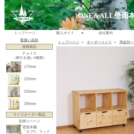
ONE&ALL壁
トップページ
購入ガイド
会社案内
取扱い品目
トップページ
＞
オーダーメイド
＞
用途別一
規格製品
チョイス
（奥行き違い4種類）
175mm
220mm
250mm
295mm
サイズオーダー製品
見積りページ
壁面本棚
「タブV」ラック