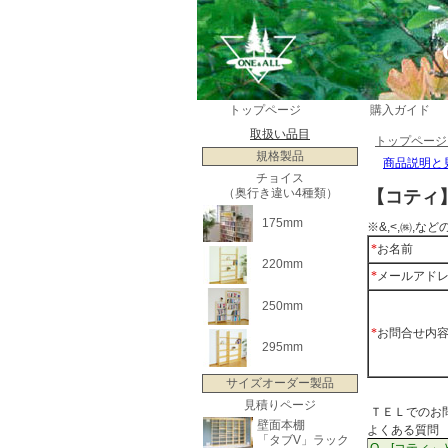
トップページ
購入ガイド
取扱い品目
トップペー
規格製品
商品説明と
チョイス
（奥行き違い4種類）
【コティ
175mm
※&,<,㈱,
*
お名前
220mm
*
メールアド
250mm
*
お問合せ内
295mm
サイズオーダー製品
見積りページ
ＴＥＬでのお問合
壁面本棚
よくある質問
「タブV」ラック
Q、[コティ