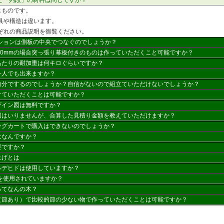
じものです。
具や構造は違います。
ぞれの商品説明を御覧ください。
プションは側板の中央でつなぐのでしょうか？
650mmの場合突っ張り幕板付きのものは作っていただくこと可能ですか？
あたりの耐加重は何キロぐらいですか？
一人でも出来ますか？
自分でするのでしょうか？自信がないので組立ていただけないでしょうか？
けていただくことは可能ですか？
ザイン図は無料ですか？
図はいりませんが、合算した見積り金額を教えていただけますか？
ングカートで購入はできないのでしょうか？
はなんですか？
要ですか？
上げとは
ルデヒドは使用していますか？
何を使用されていますか？
ってなんの木？
（節あり）で比較的節の少ない物で作っていただくことは可能ですか？