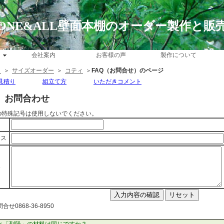
ONE&ALL壁面本棚のオーダー製作と販
会社案内
お客様の声
製作について
ジ
＞
サイズオーダー
＞
コティ
＞
FAQ（お問合せ）のページ
見積り
組立て方
いただきコメント
】お問合わせ
などの特殊記号は使用しないでください。
レス
容
せ0868-36-8950
」と「列段」の材料は同じですか？