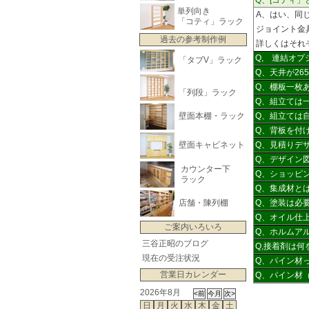
単列向き
A、はい、同
「コティ」ラック
ジョイント金
過去の参考制作例
詳しくはそれ
Q, 連結オ
「タブV」ラック
Q、天井が2
Q、棚板一枚
「列段」ラック
Q、組立ては
Q、組立ては
壁面本棚・ラック
Q、背板を付
Q、見積りデ
壁面キャビネット
Q、デザイン
カウンター下
Q、ショッピ
ラック
Q、集成材と
Q、塗装は必
店舗・陳列棚
Q、オイル仕
ご案内いろいろ
Q、ホルムア
三谷正昭のブログ
Q,接着剤は
現在の受注状況
Q、パイン材
営業日カレンダー
Q、パイン材
2026年8月
日
月
火
水
木
金
土