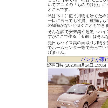
いてアニメの「もののけ姫」に
ところです。
私は木工に使う刃物を研ぐため
一口に言っても性質、種類はも
の知識がないと研ぐこともでき
そんな訳で安来鋼や超硬・ハイ
すがここで作る「玉鋼」はそん
先日もハイス鋼の面取り刃物を
でホームセンター等で売ってい
げません。
パンナが家
記事日時
(
2023年4月24日 15:05
)