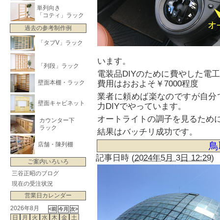
単列向き
「コティ」ラック
過去の参考制作例
「タブV」ラック
います。
「列段」ラック
電装品DIYのために費やした電
壁面本棚・ラック
費用はおおよそ￥7000程度
業者に頼めば楽なのですが自分
壁面キャビネット
力DIYでやっています。
オートライトの調子を見るため
カウンター下
ラック
結果はバッチリ成功です。
鳥
店舗・陳列棚
記事日時
(
2024年5月 3日 12:29
)
ご案内いろいろ
三谷正昭のブログ
現在の受注状況
営業日カレンダー
2026年8月
日
月
火
水
木
金
土