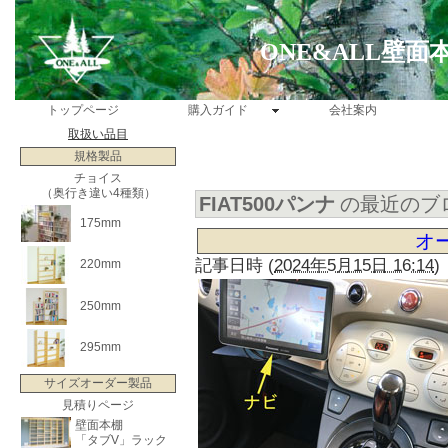
ONE&ALL壁
トップページ
購入ガイド
会社案内
取扱い品目
規格製品
チョイス
（奥行き違い4種類）
FIAT500パンナ
の最近のブ
175mm
オ
記事日時
(
2024年5月15日 16:14
)
220mm
250mm
295mm
サイズオーダー製品
見積りページ
壁面本棚
「タブV」ラック