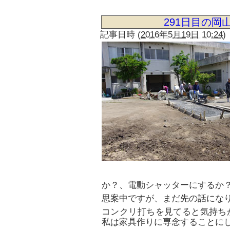
291日目の岡
記事日時
(
2016年5月19日 10:24
)
か？、電動シャッターにするか
思案中ですが、まだ先の話にな
コンクリ打ちを見てると気持ち
私は家具作りに専念することに