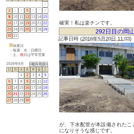
1
2
3
4
5
6
7
8
9
10
11
12
13
14
15
確実！私は楽チンです。
16
17
18
19
20
21
22
23
24
25
26
27
28
29
292日目の岡
30
31
記事日時
(
2016年5月20日 11:03
)
休業日
・毎週・水・日曜日
・
土
、
祝
日は平常営業
2026年9月
日
月
火
水
木
金
土
1
2
3
4
5
6
7
8
9
10
11
12
13
14
15
16
17
18
19
20
21
22
23
24
25
26
27
28
29
30
が、下水配管が本設備されたこ
になりそうな感じです。