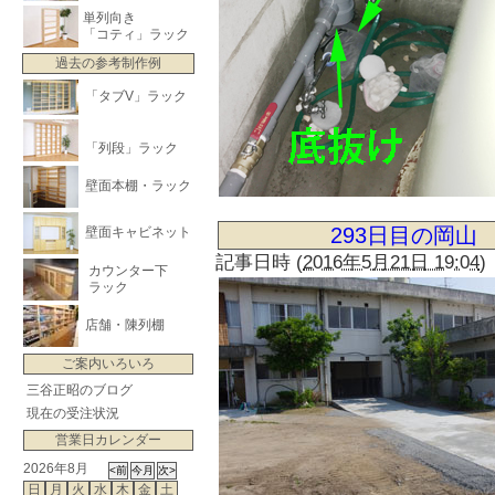
単列向き
「コティ」ラック
過去の参考制作例
「タブV」ラック
「列段」ラック
壁面本棚・ラック
293日目の岡山
壁面キャビネット
記事日時
(
2016年5月21日 19:04
)
カウンター下
ラック
店舗・陳列棚
ご案内いろいろ
三谷正昭のブログ
現在の受注状況
営業日カレンダー
2026年8月
日
月
火
水
木
金
土