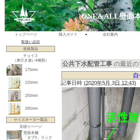
ONE&ALL壁
トップページ
購入ガイド
会社案内
取扱い品目
規格製品
チョイス
（奥行き違い4種類）
公共下水配管工事
の最近の
175mm
自
記事日時
(
2020年5月 3日 12:43
)
220mm
250mm
295mm
サイズオーダー製品
見積りページ
壁面本棚
「タブV」ラック