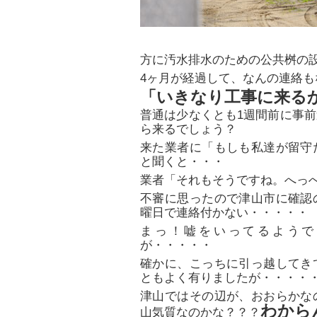
方に汚水排水のための公共桝の
4ヶ月が経過して、なんの連絡も
「いきなり工事に来る
普通は少なくとも1週間前に事
ら来るでしょう？
来た業者に「もしも私達が留守
と聞くと・・・
業者「それもそうですね。へっ
不審に思ったので津山市に確認
曜日で連絡付かない・・・・・
まっ！嘘をいってるようで
が・・・・・
確かに、こっちに引っ越してき
ともよく有りましたが・・・・
津山ではその辺が、おおらかな
わから
山気質なのかな？？？