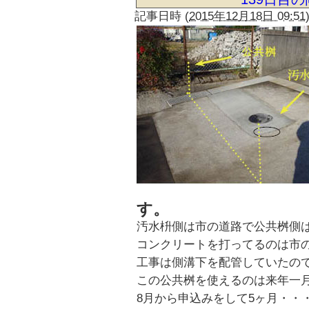
記事日時
(
2015年12月18日 09:51
す。
汚水枡側は市の道路で公共桝側
コンクリートを打ってるのは市
工事は側溝下を配管していたので
この公共桝を使えるのは来年一
8月から申込みをして5ヶ月・・