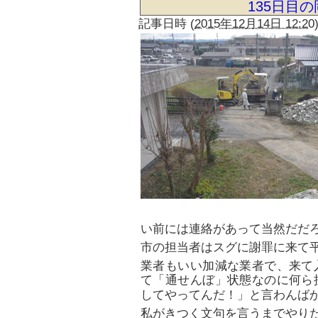
135日目
記事日時
(
2015年12月14日 12:20
い前には連絡があって当然だだ
市の担当者はスグに謝罪に来て
業者もいい加減な業者で、来て
て「通せんぼ」状態なのに何ら
してやってんだ！」と言わんば
私がきつく文句を言うまでやり