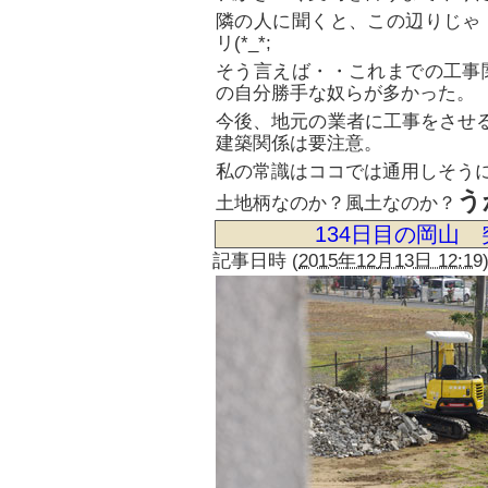
隣の人に聞くと、この辺りじゃ
リ(*_*;
そう言えば・・これまでの工事
の自分勝手な奴らが多かった。
今後、地元の業者に工事をさせる
建築関係は要注意。
私の常識はココでは通用しそう
う
土地柄なのか？風土なのか？
134日目の岡山
記事日時
(
2015年12月13日 12:19