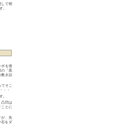
憩して明
す。
ンボを借
庭の「黒
の敷き詰
ってそこ
・・・
す。
、凸凹は
すことに
すが、先
砕石をダ