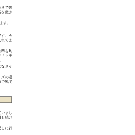
続きで裏
石を敷き
ります。
です、今
入れてま
凸凹を均
が「下手
。
はなさそ
ミズの温
ロで靴で
ていまし
日も続け
返しに行