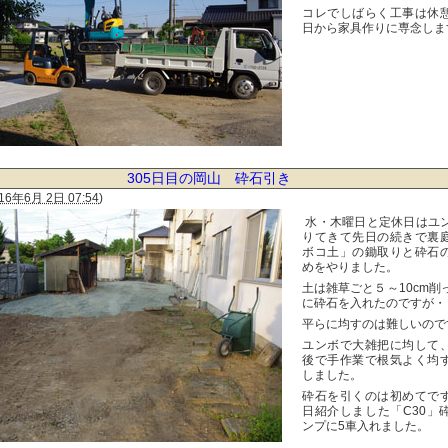
コレでしばらく工事は休
日から家具作りに専念しま
305日目の岡山 砕石引き
16年6月 2日 07:54
)
水・木曜日と定休日はユ
りてきて先日の続きで裏
ボコ土」の鋤取りと砕石
めをやりました。
土は雑草ごと５～10cm削
に砕石を入れたのですが・
平らに均すのは難しいので
ユンボで大雑把に均して
後で手作業で根気よく均
しました。
砕石を引くのは初めてで
日紹介しました「C30」
ンプに5車入れました。