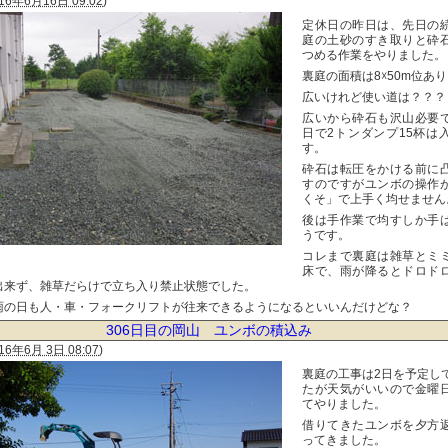
16年6月16日 09:02
)
定休日の昨日は、先日の
庭の土砂のすき取りと砕
つめる作業をやりました。
裏庭の面積は8☓50m位あ
広いけれど使い道は？？？
広いから砕石も沢山必要
日で2トンダンプ15杯は
す。
砕石は転圧をかける前に
すのですがユンボの操作
くそ」で上手く均せません
後は手作業で均すしか手
うです。
コレまで裏庭は雑草とミ
床で、雨が降るとドロド
出来ず、雑草だらけで立ち入り禁止状態でした。
雨の日も人・車・フォークリフトが往来できるようになるといいんだけどな？
306日目の岡山 ユンボの積込み
16年6月 3日 08:07
)
裏庭の工事は2日を予定し
たが天気がいいので金曜
てやりました。
借りてきたユンボを夕方
ってきました。