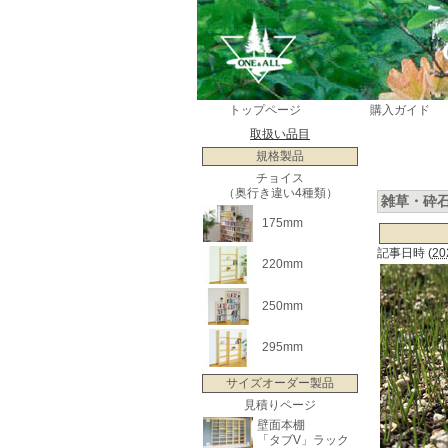
トップページ
購入ガイド
取扱い品目
規格製品
チョイス
（奥行き違い4種類）
雑草・砕
175mm
記事日時
(
20
220mm
250mm
295mm
サイズオーダー製品
見積りページ
壁面本棚
「タブV」ラック