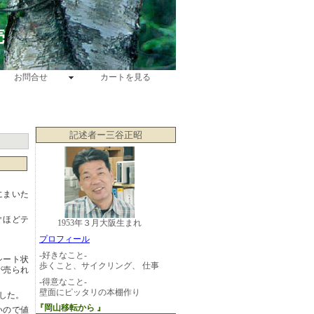
売
お問合せ
カートを見る
記述者ー三谷正昭
にまいた
㎡ほどテ
1953年３月大阪生まれ
プロフィール
-好きなこと-
シート状
歩くこと、サイクリング、 仕事
が売られ
-得意なこと-
壁面にピッタリの本棚作り
した。
『岡山移転から
』
いので値