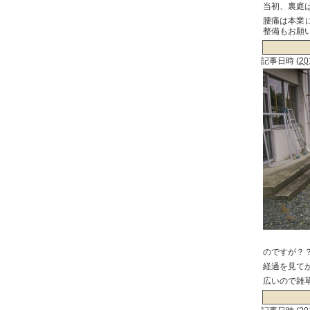
当初、裏庭
腰痛は本業
整備もお願
記事日時
(
20
のですが？
経過を見て
広いので雑