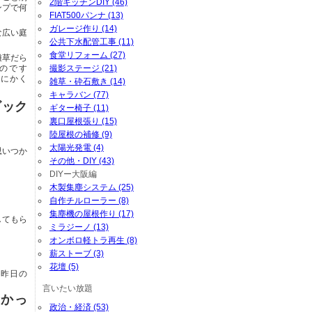
2階キッチンDIY (46)
ンプで何
FIAT500パンナ (13)
ガレージ作り (14)
な広い庭
公共下水配管工事 (11)
食堂リフォーム (27)
雑草だら
撮影ステージ (21)
のです
とにかく
雑草・砕石敷き (14)
キャラバン (77)
ビック
ギター椅子 (11)
裏口屋根張り (15)
陸屋根の補修 (9)
太陽光発電 (4)
思いつか
その他・DIY (43)
DIYー大阪編
木製集塵システム (25)
自作チルローラー (8)
集塵機の屋根作り (17)
してもら
ミラジーノ (13)
オンボロ軽トラ再生 (8)
。
薪ストーブ (3)
花壇 (5)
・昨日の
言いたい放題
かっ
政治・経済 (53)