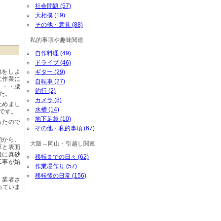
社会問題 (57)
大相撲 (19)
その他・意見 (88)
私的事項や趣味関連
自作料理 (49)
ドライブ (46)
地をしよ
ギター (29)
に作業に
自転車 (27)
・・・腰
釣行 (2)
た。
カメラ (8)
止めまし
水槽 (14)
です。
地下足袋 (10)
ったので
その他・私的事項 (67)
朝から、
大阪→岡山・引越し関連
草と表面
後に真砂
移転までの日々 (62)
工事が始
作業場作り (57)
移転後の日常 (156)
、業者さ
っていま