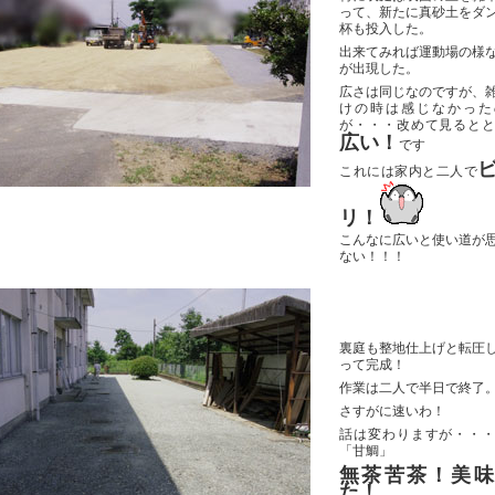
って、新たに真砂土をダ
杯も投入した。
出来てみれば運動場の様
が出現した。
広さは同じなのですが、
けの時は感じなかった
が・・・改めて見ると
広い！
です
これには家内と二人で
リ！
こんなに広いと使い道が
ない！！！
裏庭も整地仕上げと転圧
って完成！
作業は二人で半日で終了
さすがに速いわ！
話は変わりますが・・
「甘鯛」
無茶苦茶！美味
た！