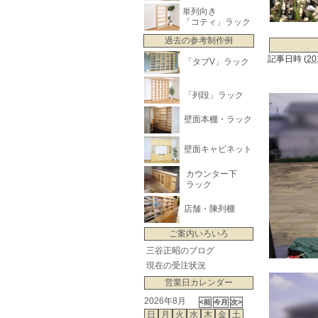
単列向き
「コティ」ラック
過去の参考制作例
記事日時
(
20
「タブV」ラック
「列段」ラック
壁面本棚・ラック
壁面キャビネット
カウンター下
ラック
店舗・陳列棚
ご案内いろいろ
三谷正昭のブログ
現在の受注状況
営業日カレンダー
2026年8月
日
月
火
水
木
金
土