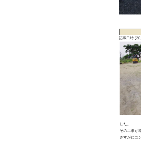
記事日時
(
20
した。
その工事が
さすがにユ