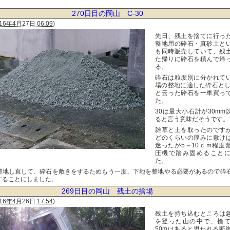
270日目の岡山 C-30
16年4月27日 06:09
)
先日、残土を捨てに行っ
整地用の砕石・真砂土と
も同時販売していて、残
た帰りに砕石を積んで帰
る。
砕石は粒度別に分かれて
場の整地に適した砕石として
と云った砕石を一車買っ
た。
30は最大小石計が30mm
ると言う意味だそうです。
雑草と土を取ったのです
どのくらいの厚みに敷け
迷ったが5～10ｃｍ程度
圧機で踏み固めること
た。
整地し直して、砕石を敷きをするためもう一度、下地を整地やる必要があるので砕
することにしました。
269日目の岡山 残土の捨場
16年4月26日 17:54
)
残土を持ち込むところは
を登った山の中で、捨
50mはあると思われる断