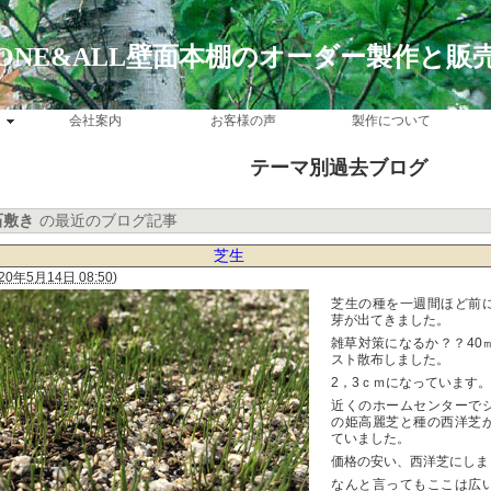
ONE&ALL壁面本棚のオーダー製作と販
会社案内
お客様の声
製作について
テーマ別過去ブログ
石敷き
の最近のブログ記事
芝生
20年5月14日 08:50
)
芝生の種を一週間ほど前
芽が出てきました。
雑草対策になるか？？40
スト散布しました。
2，3ｃｍになっています。
近くのホームセンターで
の姫高麗芝と種の西洋芝
ていました。
価格の安い、西洋芝にしま
なんと言ってもここは広