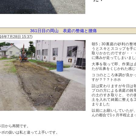
361日目の岡山 表庭の整備と腰痛
16年7月28日 15:37
)
朝5；30裏庭の砂利の整
うとスキとスコップを手
取りかかたのですが・・
に痛みが走ってしまいまし
大事を取って即、作業は
たが出鼻をくじかれた感じ
ココのところ体調が良か
すが？？？トホホ
話は変わりますが今日は
プロの方による表庭の雑
の土のすき取りと、その
土を入れて綺麗に整える
まりました
以前にお願いしていたが
んの都合で1ヶ月半程止ま
本日から再開です。
ンボの扱いは私と違って上手いです。