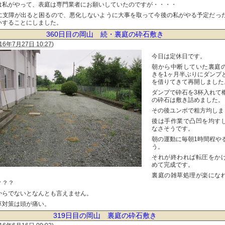
は私がやって、表庭は専門業者にお願いしていたのですが・・・・
に支障が出ると困るので、悪化しないように大事を取って今後の私がやる予定だっ
いすることにしました。
360日目の岡山 続・裏庭の砕石敷き
16年7月27日 10:27
)
今日は定休日です。
朝から中断していた裏庭
きを1ヶ月半ぶりにダンプ
を借りてきて再開しました
ダンプで砕石を3杯入れて
の砕石は敷き詰めました。
その後ユンボで粗方均しま
後は手作業で凸凹を均す
なさそうです。
朝の運動に毎朝1時間程や
う。
それが終われば転圧をか
めて完成です。
裏庭の雑草処理が楽にな
？？？
からでないとなんとも言えません。
草対策は頭が痛い。
319日目の岡山 裏庭の砕石敷き