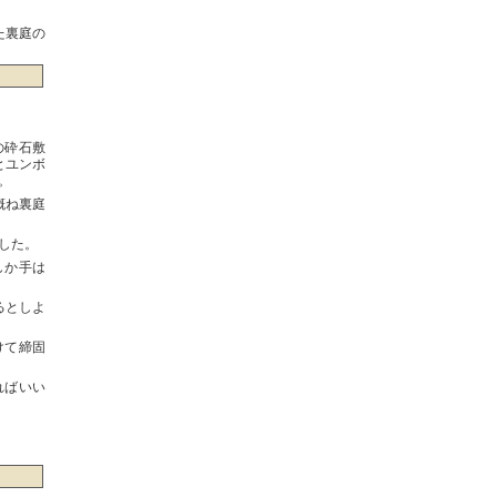
た裏庭の
の砕石敷
とユンボ
。
概ね裏庭
した。
しか手は
るとしよ
けて締固
ればいい