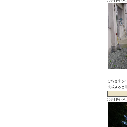
記事日時
(
20
は行き来が
完成すると
記事日時
(
20