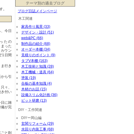
テーマ別の過去ブログ
す。
ブログ日誌メインページ
木工関連
家具作り風景 (33)
ら、今日
デザイン・設計 (51)
web&PC (66)
だったの
制作品の紹介 (68)
しまった
オーダー本棚 (34)
らカウン
見積りのポイント (9)
で1日間
タブV本棚 (163)
まま行き
木工技術と知識 (28)
木工機械・道具 (64)
阪から引
塗装 (19)
合板の基本知識 (4)
・只々、
木材のお話 (15)
焼き付い
設備スリム化計画 (36)
ビット研磨 (13)
今日に雑
整備が完
DIY・工作関連
DIYー岡山編
玄関リフォーム (29)
水回り内装工事 (68)
草ごと削