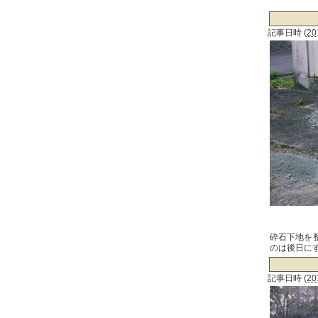
記事日時
(
20
砕石下地を
のは後日に
記事日時
(
20