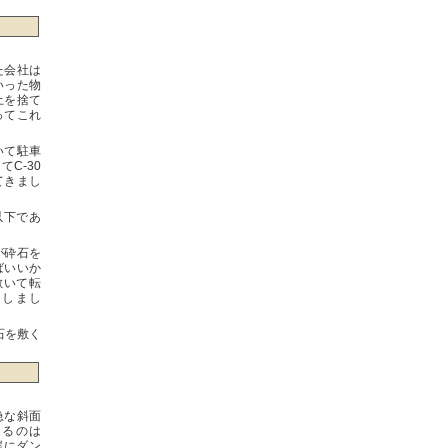
た会社は
いった物
土を捨て
ってこれ
いて駐車
C-30
てきまし
以下であ
が砕石を
ばいいか
敷いて転
にしまし
石を敷く
急な斜面
てるのは
崖にダン