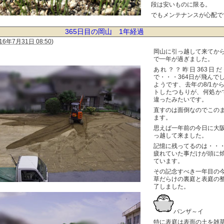
段は安いものに限る。
でもメンテナンスが心配で
365日目の岡山 1年経過
16年7月31日 08:50
)
岡山に引っ越して来てか
で一年が過ぎました。
あれ？？昨日363日
で・・・364日が飛んで
ようです、去年の8/1か
トしたつもりが、何処か
違ったみたいです。
直すのは面倒なのでこの
ます。
思えば一年前の今日に大
っ越して来ました。
記憶に残ってるのは・・
疲れていた事だけが頭に
ています。
その記念すべき一年目の
草だらけの裏庭と表庭の
了しました。
バンザ～イ
特に表庭は表面の土を雑